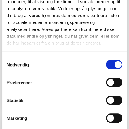
annoncer, til at vise dig funktioner til sociale medier og til
at analysere vores trafik. Vi deler også oplysninger om
din brug af vores hjemmeside med vores partnere inden
for sociale medier, annonceringspartnere og
Rosenberg Ventilation vinder
analysepartnere. Vores partnere kan kombinere disse
“Årets Virksomhed 2023” i
data med andre oplysninger, du har givet dem, eller som
Faaborg-Midtfyn Kommune
de har indsamlet fra din brug af deres tjenester.
Årets Virksomhed 2023″ i Faaborg-Midtfyn
Samtykkevalg
Kommune Hos Rosenberg Ventilation er vi
Nødvendig
utroligt stolte over at være blevet kåret som
“Årets Virksomhed 2023” i Faaborg-Midtfyn
Præferencer
Kommune.
Læs mere »
Statistik
Marketing