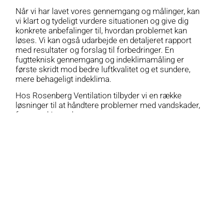
Når vi har lavet vores gennemgang og målinger, kan
vi klart og tydeligt vurdere situationen og give dig
konkrete anbefalinger til, hvordan problemet kan
løses. Vi kan også udarbejde en detaljeret rapport
med resultater og forslag til forbedringer. En
fugtteknisk gennemgang og indeklimamåling er
første skridt mod bedre luftkvalitet og et sundere,
mere behageligt indeklima.
Hos Rosenberg Ventilation tilbyder vi en række
løsninger til at håndtere problemer med vandskader,
fugt og skimmel.
Vores ydelser omfatter:
Inspektion og vurdering af skader forårsaget
af vand, fugt og skimmel.
Måling og vurdering i forbindelse med dårligt
indeklima udføres af vores fugtteknikere og